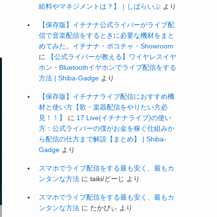
給料やマネジメントは？】｜しばらいぶ
より
【保存版】イチナナ公式ライバーがライブ配
信で音楽配信をするときに必要な機材をまと
めてみた。イチナナ・ポコチャ・Showroom
に
【公式ライバーが教える】ワイヤレスイヤ
ホン・Bluetoothイヤホンでライブ配信をする
方法 | Shiba-Gadge
より
【保存版】イチナナライブ配信におすすめ機
材と使い方【歌・楽器配信をやりたい方必
見！！】
に
17 Live(イチナナライブ)の使い
方：公式ライバーの僕がお金を稼ぐ仕組みか
ら配信の仕方まで解説【まとめ】 | Shiba-
Gadge
より
スマホでライブ配信をする最も安く、最もカ
ンタンな方法
に
taiki/どーじ
より
スマホでライブ配信をする最も安く、最もカ
ンタンな方法
に
たかぴぃ
より