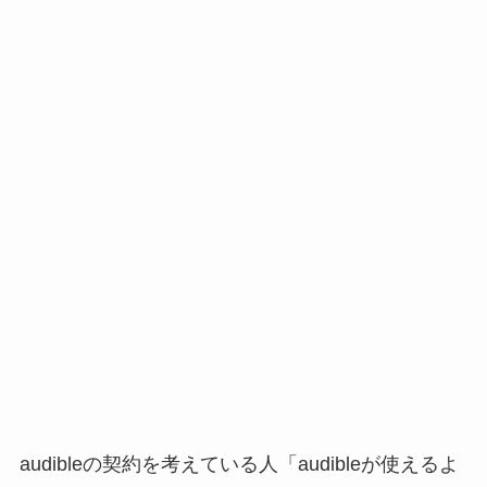
audible
の契約を考えている人
「
audible
が使えるよ